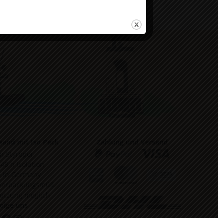
sand mit Iso Pack
Zahlung und Versand
in Styropor
 48 h Isolation
 in Germany
Verpackungsmüll
utzung möglich
olge uns