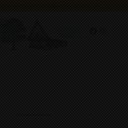
g (bei Bestell- und Zahlungseingang bis 12.00 Uhr)
ANTIPASTI
BROT UND SNACKS
BIO-HONIG
KAFFEE