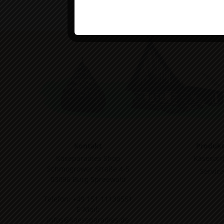
Kontakt
Produk
Käseparadies Shop
Käsesort
Schmogrower Straße 4-5
Service
03096 Burg Spreewald
Telefon:
+49 151 11138551
E-Mail:
infos@kaeseparadies.de