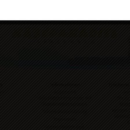
Cookie-Richtlinie
Datenschutzerklärung
Impressum
te
Informationen
Frischever
en
Allgemeine
ke
Geschäftsbedingungen mit
bis zu
Kundeninformationen
Made
weniger 
Datenschutzerklärung
Weitern
Impressum
F
Versandkosten und