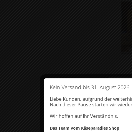
FONDUE & RACLETTE IM
LEIN
ANGEBOT %
SPRE
KÄSE-BRUCH
SCHNÄPPCHEN-KÄSE
VAKUMIER-SORTIMENT
WEIHNACHTSKÄSE-RESTEPOSTEN
Kein Versand bis 31. August 2026
Um Ihnen e
Liebe Kunden, aufgrund der weiterhi
Wenn Sie I
Nach dieser Pause starten wir wieder
Merkmale u
Wir hoffen auf Ihr Verständnis.
AKZE
Das Team vom Käseparadies Shop