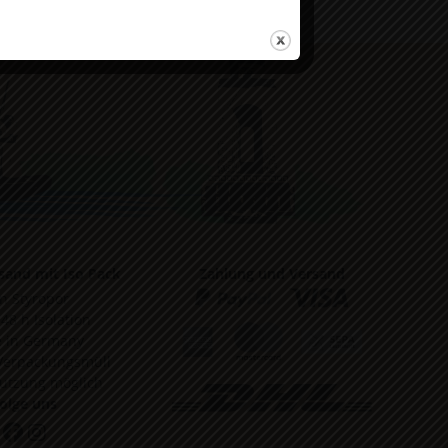
sand mit Iso Pack
Zahlung und Versand
in Styropor
 48 h Isolation
 in Germany
Verpackungsmüll
utzung möglich
olge uns