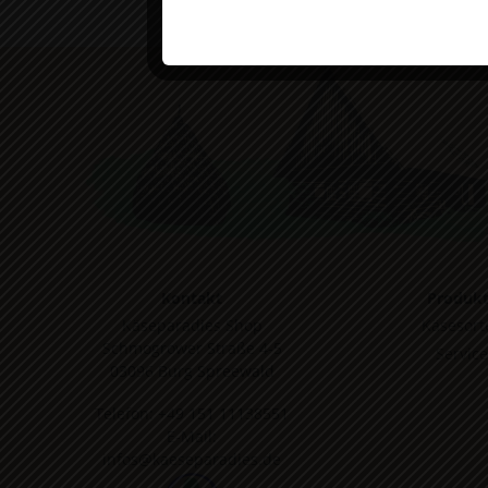
Kontakt
Produk
Käseparadies Shop
Käsesort
Schmogrower Straße 4-5
Service
03096 Burg Spreewald
Telefon:
+49 151 11138551
E-Mail:
infos@kaeseparadies.de