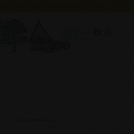
g (bei Bestell- und Zahlungseingang bis 12.00 Uhr)
ANTIPASTI
BROT UND SNACKS
BIO-HONIG
KAFFEE