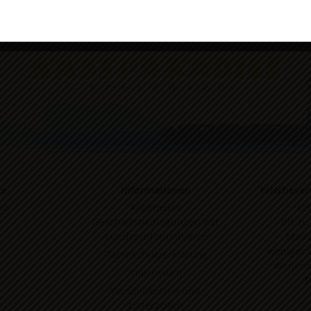
Cookie-Richtlinie
Datenschutzerklärung
Impressum
te
Informationen
Frischever
en
Allgemeine
ke
Geschäftsbedingungen mit
bis zu
Kundeninformationen
Made
weniger 
Datenschutzerklärung
Weitern
Impressum
F
Versandkosten und
Lieferzeiten