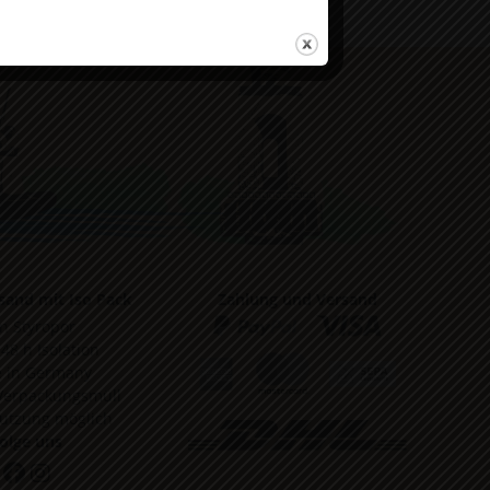
sand mit Iso Pack
Zahlung und Versand
in Styropor
 48 h Isolation
 in Germany
Verpackungsmüll
utzung möglich
olge uns