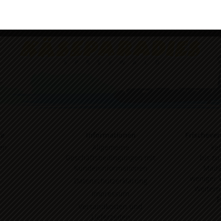
Cookie-Richtlinie
Datenschutzerklärung
Impressum
te
Informationen
Frischever
en
Allgemeine
ke
Geschäftsbedingungen mit
bis zu
Kundeninformationen
Made
weniger 
Datenschutzerklärung
Weitern
Impressum
F
Versandkosten und
Lieferzeiten