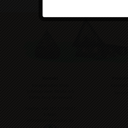
Kontakt
Produk
Käseparadies Shop
Käsesort
Schmogrower Straße 4-5
Service
03096 Burg Spreewald
Telefon:
+49 151 11138551
E-Mail:
infos@kaeseparadies.de