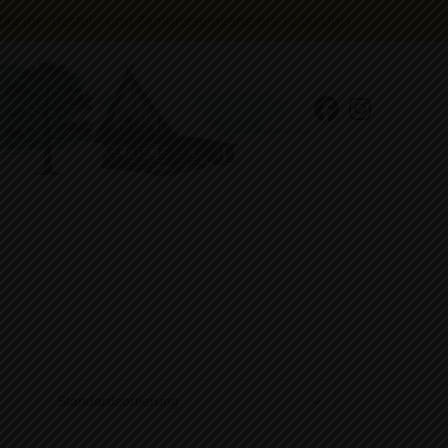
g (bei Bestell- und Zahlungseingang bis 12.00 Uhr)
ANTIPASTI
BROT UND SNACKS
BIO-HONIG
KAFFEE